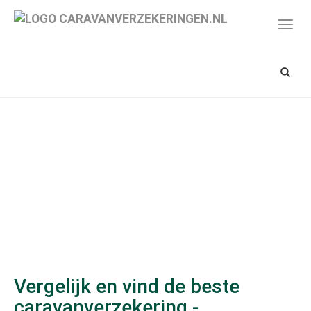
Spring
naar
Toon/
hoofd-
navig
inhoud
Toon/v
zoekba
Vergelijk en vind de beste
caravanverzekering -