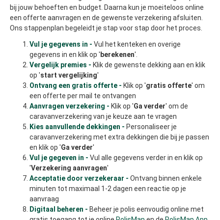
bij jouw behoeften en budget. Daarna kun je moeiteloos online
een offerte aanvragen en de gewenste verzekering afsluiten.
Ons stappenplan begeleidt je stap voor stap door het proces.
Vul je gegevens in -
Vul het kenteken en overige
gegevens in en klik op '
berekenen
'.
Vergelijk premies -
Klik de gewenste dekking aan en klik
op '
start vergelijking
'
Ontvang een gratis offerte -
Klik op '
gratis offerte
' om
een offerte per mail te ontvangen
Aanvragen verzekering -
Klik op '
Ga verder
' om de
caravanverzekering van je keuze aan te vragen
Kies aanvullende dekkingen -
Personaliseer je
caravanverzekering met extra dekkingen die bij je passen
en klik op '
Ga verder
'
Vul je gegeven in -
Vul alle gegevens verder in en klik op
'
Verzekering aanvragen
'
Acceptatie door verzekeraar -
Ontvang binnen enkele
minuten tot maximaal 1-2 dagen een reactie op je
aanvraag
Digitaal beheren -
Beheer je polis eenvoudig online met
gratis toegang tot je online
PolisMap
en de
PolisMap App