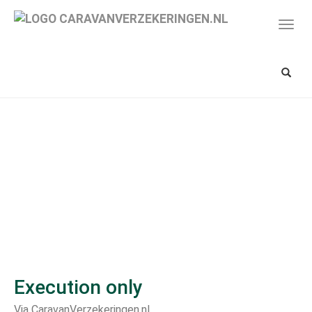
Spring
naar
Toon/
hoofd-
navig
inhoud
Toon/v
zoekba
Execution only
Via CaravanVerzekeringen.nl